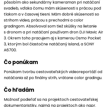
pôsobím ako sekundárny kameraman pri natáčaní
svadieb, vďaka čomu mám skúsenosti s prácou pod
tlakom a v časovej tiesni. Mám dobré skúsenosti so
strihom videa, prácou s prechodmi a color
gradingom. Absolvoval som tiež skúšky na lietanie
s dronom a pri natáčaní používam dron DJI Mavic Air
3. Okrem toho pracujem aj s kamerou Osmo Pocket
3, ktorým bol čiastočne natáčaný Island, a SONY
A6700.
Čo ponúkam
Ponúkam tvorbu cestovateľských videoreportáží od
natáčania až po finálny strih, vrátane color gradingu.
Čo hľadám
Možnosť podieľať sa na projektoch cestovateľskej
dokumentaristiky, najmä na projektoch ako napr.