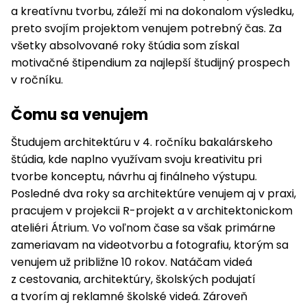
a kreatívnu tvorbu, záleží mi na dokonalom výsledku,
preto svojím projektom venujem potrebný čas. Za
všetky absolvované roky štúdia som získal
motivačné štipendium za najlepší študijný prospech
v ročníku.
Čomu sa venujem
Študujem architektúru v 4. ročníku bakalárskeho
štúdia, kde naplno využívam svoju kreativitu pri
tvorbe konceptu, návrhu aj finálneho výstupu.
Posledné dva roky sa architektúre venujem aj v praxi,
pracujem v projekcii R-projekt a v architektonickom
ateliéri Átrium. Vo voľnom čase sa však primárne
zameriavam na videotvorbu a fotografiu, ktorým sa
venujem už približne 10 rokov. Natáčam videá
z cestovania, architektúry, školských podujatí
a tvorím aj reklamné školské videá. Zároveň