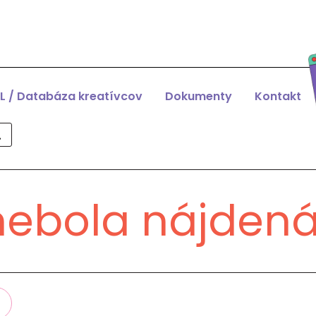
L / Databáza kreatívcov
Dokumenty
Kontakt
nebola nájden