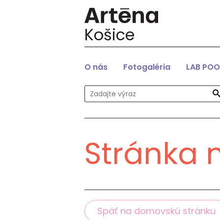
Košice
O nás
Fotogaléria
LAB POO
Stránka 
Späť na domovskú stránku