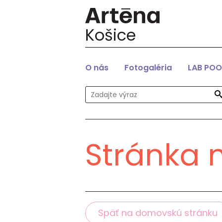
Košice
O nás
Fotogaléria
LAB POO
Stránka 
Späť na domovskú stránku