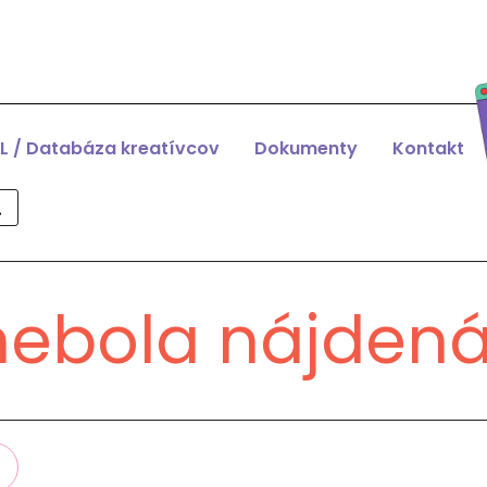
L / Databáza kreatívcov
Dokumenty
Kontakt
nebola nájden