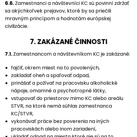
6.6.
Zamestnanci a návštevníci KC sú povinní zdržať
sa akýchkoľvek prejavov, ktoré by sa priečili
mravným princípom a hodnotám európskej
civilizácie.
7. ZAKÁZANÉ ČINNOSTI
7.1.
Zamestnancom a návštevníkom KC je zakázané:
fajčiť, okrem miest na to povolených,
zakladať oheň a spaľovať odpad,
prinášať a požívať na pracovisku alkoholické
nápoje, omamné a psychotropné látky,
vstupovať do priestorov mimo KC alebo areálu
STVR, na ktoré nemá súhlas zamestnanca
KC/STVR,
vykonávať práce bez poverenia na iných
pracoviskách alebo inom zariadení,
ukladať odpad na miesta ktoré nie sú na to