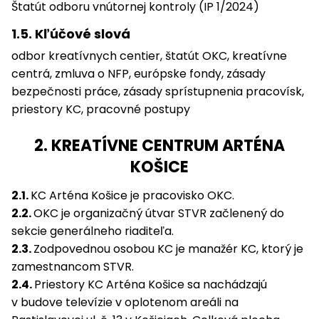
Štatút odboru vnútornej kontroly (IP 1/2024)
1.5. Kľúčové slová
odbor kreatívnych centier, štatút OKC, kreatívne
centrá, zmluva o NFP, európske fondy, zásady
bezpečnosti práce, zásady sprístupnenia pracovísk,
priestory KC, pracovné postupy
2. KREATÍVNE CENTRUM ARTÉNA
KOŠICE
2.1.
KC Arténa Košice je pracovisko OKC.
2.2.
OKC je organizačný útvar STVR začlenený do
sekcie generálneho riaditeľa.
2.3.
Zodpovednou osobou KC je manažér KC, ktorý je
zamestnancom STVR.
2.4.
Priestory KC Arténa Košice sa nachádzajú
v budove televízie v oplotenom areáli na