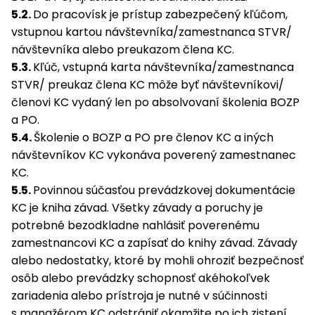
5.2.
Do pracovísk je prístup zabezpečený kľúčom,
vstupnou kartou návštevníka/zamestnanca STVR/
návštevníka alebo preukazom člena KC.
5.3.
Kľúč, vstupná karta návštevníka/zamestnanca
STVR/ preukaz člena KC môže byť návštevníkovi/
členovi KC vydaný len po absolvovaní školenia BOZP
a PO.
5.4.
Školenie o BOZP a PO pre členov KC a iných
návštevníkov KC vykonáva poverený zamestnanec
KC.
5.5.
Povinnou súčasťou prevádzkovej dokumentácie
KC je kniha závad. Všetky závady a poruchy je
potrebné bezodkladne nahlásiť poverenému
zamestnancovi KC a zapísať do knihy závad. Závady
alebo nedostatky, ktoré by mohli ohroziť bezpečnosť
osôb alebo prevádzky schopnosť akéhokoľvek
zariadenia alebo prístroja je nutné v súčinnosti
s manažérom KC odstrániť okamžite po ich zistení.