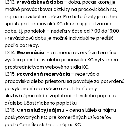
1.3.13.
Prevádzková doba
– doba, počas ktorej je
možné prevádzkovať aktivity na pracoviskách KC,
najmä individuálne práce. Pre tieto účely je možné
sprístupniť pracoviská KC denne aj po otváracej
dobe, t.j. pondelok – nedeľa v čase od 7:00 do 19:00.
Prevádzkovú dobu je možné individuálne predĺžiť
podľa potreby.
1.3.14.
Rezervácia
– znamená rezerváciu termínu
využitia priestorov alebo pracoviska KC vytvorená
prostredníctvom webového sídla KC.
1.3.15.
Potvrdená rezervácia
– rezervácia
pracoviska alebo priestoru sa považuje za potvrdenú
po vykonaní rezervácie a zaplatení ceny
služby/nájmu alebo zaplatení členského poplatku
a/alebo účastníckeho poplatku.
1.3.16.
Cena služby/nájmu –
cena služieb a nájmu
poskytovaných KC pre komerčných užívateľov
podľa Cenníka služieb a nájmu KC.