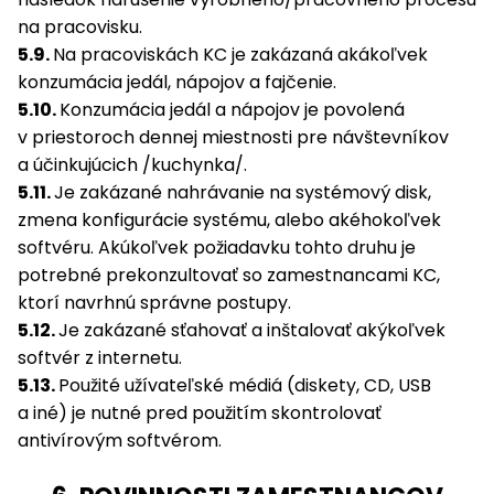
na pracovisku.
5.9.
Na pracoviskách KC je zakázaná akákoľvek
konzumácia jedál, nápojov a fajčenie.
5.10.
Konzumácia jedál a nápojov je povolená
v priestoroch dennej miestnosti pre návštevníkov
a účinkujúcich /kuchynka/.
5.11.
Je zakázané nahrávanie na systémový disk,
zmena konfigurácie systému, alebo akéhokoľvek
softvéru. Akúkoľvek požiadavku tohto druhu je
potrebné prekonzultovať so zamestnancami KC,
ktorí navrhnú správne postupy.
5.12.
Je zakázané sťahovať a inštalovať akýkoľvek
softvér z internetu.
5.13.
Použité užívateľské médiá (diskety, CD, USB
a iné) je nutné pred použitím skontrolovať
antivírovým softvérom.