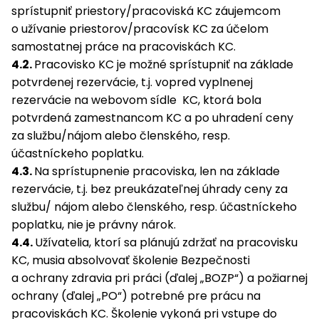
sprístupniť priestory/pracoviská KC záujemcom
o užívanie priestorov/pracovísk KC za účelom
samostatnej práce na pracoviskách KC.
4.2.
Pracovisko KC je možné sprístupniť na základe
potvrdenej rezervácie, t.j. vopred vyplnenej
rezervácie na webovom sídle KC, ktorá bola
potvrdená zamestnancom KC a po uhradení ceny
za službu/nájom alebo členského, resp.
účastníckeho poplatku.
4.3.
Na sprístupnenie pracoviska, len na základe
rezervácie, t.j. bez preukázateľnej úhrady ceny za
službu/ nájom alebo členského, resp. účastníckeho
poplatku, nie je právny nárok.
4.4.
Užívatelia, ktorí sa plánujú zdržať na pracovisku
KC, musia absolvovať školenie Bezpečnosti
a ochrany zdravia pri práci (ďalej „BOZP“) a požiarnej
ochrany (ďalej „PO“) potrebné pre prácu na
pracoviskách KC. Školenie vykoná pri vstupe do