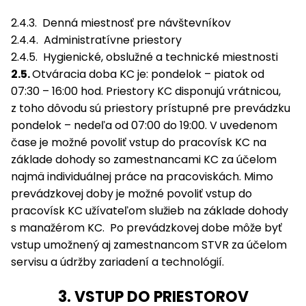
2.4.3. Denná miestnosť pre návštevníkov
2.4.4. Administratívne priestory
2.4.5. Hygienické, obslužné a technické miestnosti
2.5.
Otváracia doba KC je: pondelok – piatok od
07:30 – 16:00 hod. Priestory KC disponujú vrátnicou,
z toho dôvodu sú priestory prístupné pre prevádzku
pondelok – nedeľa od 07:00 do 19:00. V uvedenom
čase je možné povoliť vstup do pracovísk KC na
základe dohody so zamestnancami KC za účelom
najmä individuálnej práce na pracoviskách. Mimo
prevádzkovej doby je možné povoliť vstup do
pracovísk KC užívateľom služieb na základe dohody
s manažérom KC. Po prevádzkovej dobe môže byť
vstup umožnený aj zamestnancom STVR za účelom
servisu a údržby zariadení a technológií.
3. VSTUP DO PRIESTOROV