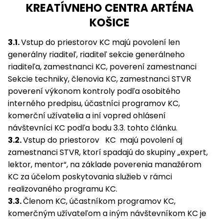
KREATÍVNEHO CENTRA ARTÉNA
KOŠICE
3.1.
Vstup do priestorov KC majú povolení len
generálny riaditeľ, riaditeľ sekcie generálneho
riaditeľa, zamestnanci KC, poverení zamestnanci
Sekcie techniky, členovia KC, zamestnanci STVR
poverení výkonom kontroly podľa osobitého
interného predpisu, účastníci programov KC,
komerční užívatelia a iní vopred ohlásení
návštevníci KC podľa bodu 3.3. tohto článku.
3.2.
Vstup do priestorov KC majú povolení aj
zamestnanci STVR, ktorí spadajú do skupiny „expert,
lektor, mentor“, na základe poverenia manažérom
KC za účelom poskytovania služieb v rámci
realizovaného programu KC.
3.3.
Členom KC, účastníkom programov KC,
komerčným užívateľom a iným návštevníkom KC je