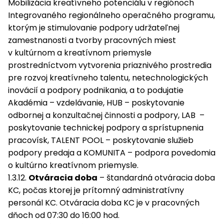
Mobilizácia kreatívneho potenciálu v regiónoch
Integrovaného regionálneho operačného programu,
ktorým je stimulovanie podpory udržateľnej
zamestnanosti a tvorby pracovných miest
v kultúrnom a kreatívnom priemysle
prostredníctvom vytvorenia priaznivého prostredia
pre rozvoj kreatívneho talentu, netechnologických
inovácií a podpory podnikania, a to podujatie
Akadémia – vzdelávanie, HUB – poskytovanie
odbornej a konzultačnej činnosti a podpory, LAB –
poskytovanie technickej podpory a sprístupnenia
pracovísk, TALENT POOL – poskytovanie služieb
podpory predaja a KOMUNITA – podpora povedomia
o kultúrno kreatívnom priemysle.
1.3.12.
Otváracia doba
– štandardná otváracia doba
KC, počas ktorej je prítomný administratívny
personál KC. Otváracia doba KC je v pracovných
dňoch od 07:30 do 16:00 hod.