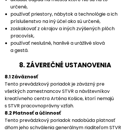
určené,
používať priestory, nábytok a technológie a ich
príslušenstvo na iný účel ako sú určené,
zoskakovať z okrajov a iných zvýšených plôch
pracovísk,
používať neslušné, hanlivé a urážlivé slová
a gestá.
8. ZÁVEREČNÉ USTANOVENIA
8.1 Záväznosť
Tento prevádzkový poriadok je záväzný pre
všetkých zamestnancov STVR a návštevníkov
kreatívneho centra Arténa Košice, ktorí nemajú
s STVR pracovnoprávny vzťah.
8.2 Platnosť a účinnosť
Tento prevádzkový poriadok nadobúda platnosť
dňom jeho schválenia generálnym riaditeľom STVR