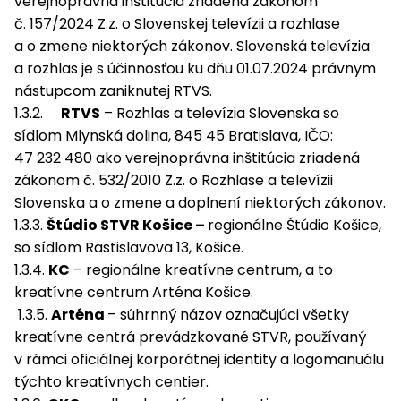
verejnoprávna inštitúcia zriadená zákonom
č. 157/2024 Z.z. o Slovenskej televízii a rozhlase
a o zmene niektorých zákonov. Slovenská televízia
a rozhlas je s účinnosťou ku dňu 01.07.2024 právnym
nástupcom zaniknutej RTVS.
1.3.2.
RTVS
– Rozhlas a televízia Slovenska so
sídlom Mlynská dolina, 845 45 Bratislava, IČO:
47 232 480 ako verejnoprávna inštitúcia zriadená
zákonom č. 532/2010 Z.z. o Rozhlase a televízii
Slovenska a o zmene a doplnení niektorých zákonov.
1.3.3.
Štúdio STVR Košice –
regionálne Štúdio Košice,
so sídlom Rastislavova 13, Košice.
1.3.4.
KC
– regionálne kreatívne centrum, a to
kreatívne centrum Arténa Košice.
1.3.5.
Arténa
– súhrnný názov označujúci všetky
kreatívne centrá prevádzkované STVR, používaný
v rámci oficiálnej korporátnej identity a logomanuálu
týchto kreatívnych centier.