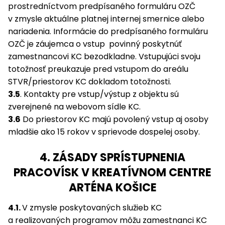
prostredníctvom predpísaného formuláru OZČ
v zmysle aktuálne platnej internej smernice alebo
nariadenia. Informácie do predpísaného formuláru
OZČ je záujemca o vstup povinný poskytnúť
zamestnancovi KC bezodkladne. Vstupujúci svoju
totožnosť preukazuje pred vstupom do areálu
STVR/priestorov KC dokladom totožnosti.
3.5
. Kontakty pre vstup/výstup z objektu sú
zverejnené na webovom sídle KC.
3.6
Do priestorov KC majú povolený vstup aj osoby
mladšie ako 15 rokov v sprievode dospelej osoby.
4. ZÁSADY SPRÍSTUPNENIA
PRACOVÍSK V KREATÍVNOM CENTRE
ARTÉNA KOŠICE
4.1.
V zmysle poskytovaných služieb KC
a realizovaných programov môžu zamestnanci KC