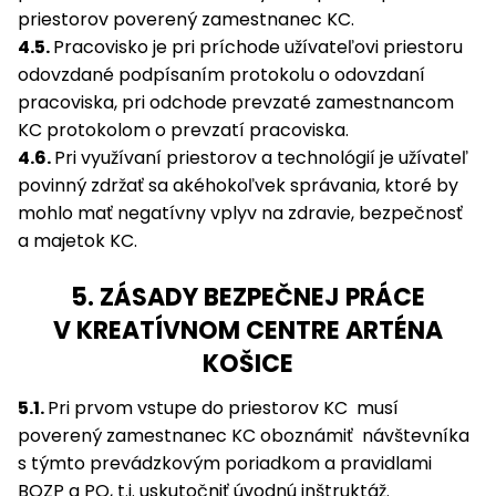
priestorov poverený zamestnanec KC.
4.5.
Pracovisko je pri príchode užívateľovi priestoru
odovzdané podpísaním protokolu o odovzdaní
pracoviska, pri odchode prevzaté zamestnancom
KC protokolom o prevzatí pracoviska.
4.6.
Pri využívaní priestorov a technológií je užívateľ
povinný zdržať sa akéhokoľvek správania, ktoré by
mohlo mať negatívny vplyv na zdravie, bezpečnosť
a majetok KC.
5. ZÁSADY BEZPEČNEJ PRÁCE
V KREATÍVNOM CENTRE ARTÉNA
KOŠICE
5.1.
Pri prvom vstupe do priestorov KC musí
poverený zamestnanec KC oboznámiť návštevníka
s týmto prevádzkovým poriadkom a pravidlami
BOZP a PO, t.j. uskutočniť úvodnú inštruktáž.