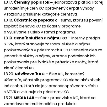
1.3.17.
Členský poplatok –
jednorazová platba, ktorej
uhradením je člen KC oprávnený čerpať výhody
v rozsahu príslušnej kategórie členstva.
1.3.18.
Účastnícky poplatok
– suma, ktorú sú povinní
zaplatiť členovia KC za účasť v programe
a využívanie služieb v rámci programu.
1.3.19.
Cenník služieb a nájmu KC
– interný predpis
STVR, ktorý stanovuje zoznam služieb a nájmu
poskytovaných v priestoroch KC s uvedením cien za
jednotlivé služby a nájmy, vrátane podmienok ich
poskytovania pre fyzické a právnické osoby, ktoré
nie sú členmi KC.
1.3.20.
Návštevník KC
– člen KC, komerčný
užívateľa, účastník programov KC alebo akákoľvek
iná osoba, ktorá nie je v pracovnoprávnom vzťahu
s STVR a vstupuje do priestorov KC.
1.3.21.
MEDIA LAB –
súbor pracovísk v KC, ktoré sa
zameriava na multimediálnu produkciu