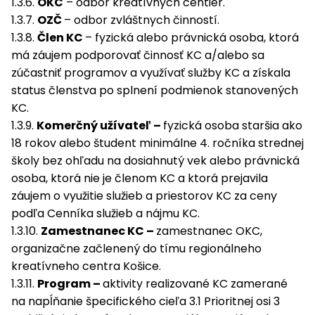
1.3.6.
OKC
– odbor kreatívnych centier.
1.3.7.
OZČ
– odbor zvláštnych činností.
1.3.8.
Člen KC
– fyzická alebo právnická osoba, ktorá
má záujem podporovať činnosť KC a/alebo sa
zúčastniť programov a využívať služby KC a získala
status členstva po splnení podmienok stanovených
KC.
1.3.9.
Komerčný užívateľ –
fyzická osoba staršia ako
18 rokov alebo študent minimálne 4. ročníka strednej
školy bez ohľadu na dosiahnutý vek alebo právnická
osoba, ktorá nie je členom KC a ktorá prejavila
záujem o využitie služieb a priestorov KC za ceny
podľa Cenníka služieb a nájmu KC.
1.3.10.
Zamestnanec KC –
zamestnanec OKC,
organizačne začlenený do tímu regionálneho
kreatívneho centra Košice.
1.3.11.
Program –
aktivity realizované KC zamerané
na napĺňanie špecifického cieľa 3.1 Prioritnej osi 3