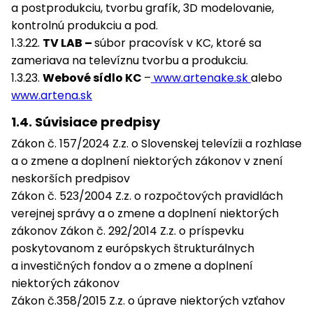
a postprodukciu, tvorbu grafík, 3D modelovanie,
kontrolnú produkciu a pod.
1.3.22.
TV LAB –
súbor pracovísk v KC, ktoré sa
zameriava na televíznu tvorbu a produkciu.
1.3.23.
Webové sídlo KC
–
www.artenake.sk
alebo
www.artena.sk
1.4. Súvisiace predpisy
Zákon č. 157/2024 Z.z. o Slovenskej televízii a rozhlase
a o zmene a doplnení niektorých zákonov v znení
neskorších predpisov
Zákon č. 523/2004 Z.z. o rozpočtových pravidlách
verejnej správy a o zmene a doplnení niektorých
zákonov Zákon č. 292/2014 Z.z. o príspevku
poskytovanom z európskych štrukturálnych
a investičných fondov a o zmene a doplnení
niektorých zákonov
Zákon č.358/2015 Z.z. o úprave niektorých vzťahov