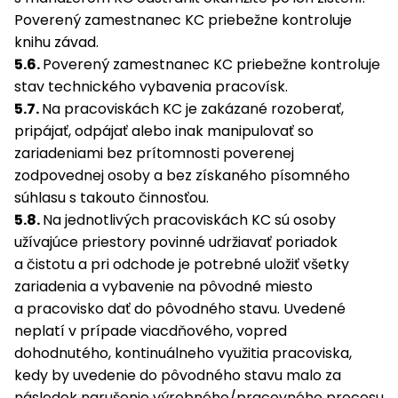
Poverený zamestnanec KC priebežne kontroluje
knihu závad.
5.6.
Poverený zamestnanec KC priebežne kontroluje
stav technického vybavenia pracovísk.
5.7.
Na pracoviskách KC je zakázané rozoberať,
pripájať, odpájať alebo inak manipulovať so
zariadeniami bez prítomnosti poverenej
zodpovednej osoby a bez získaného písomného
súhlasu s takouto činnosťou.
5.8.
Na jednotlivých pracoviskách KC sú osoby
užívajúce priestory povinné udržiavať poriadok
a čistotu a pri odchode je potrebné uložiť všetky
zariadenia a vybavenie na pôvodné miesto
a pracovisko dať do pôvodného stavu. Uvedené
neplatí v prípade viacdňového, vopred
dohodnutého, kontinuálneho využitia pracoviska,
kedy by uvedenie do pôvodného stavu malo za
následok narušenie výrobného/pracovného procesu