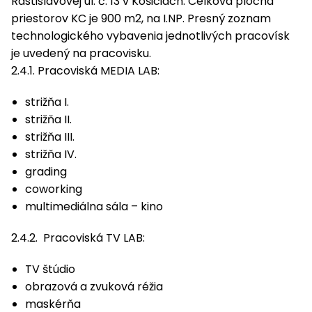
Rastislavovej ul. č. 13 v Košiciach. Celková plocha
priestorov KC je 900 m2, na I.NP. Presný zoznam
technologického vybavenia jednotlivých pracovísk
je uvedený na pracovisku.
2.4.1. Pracoviská MEDIA LAB:
strižňa I.
strižňa II.
strižňa III.
strižňa IV.
grading
coworking
multimediálna sála – kino
2.4.2. Pracoviská TV LAB:
TV štúdio
obrazová a zvuková réžia
maskérňa