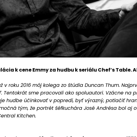
ácia k cene Emmy za hudbu k seriálu Chef’s Table. Ak
 už v roku 2016 môj kolega zo štúdia Duncan Thum. Najpr
. Tentokrát sme pracovali ako spoluautori. Vzácne na p
je hudbe účinkovať v popredí, byť výrazný, potlačiť hran
očná tým, že portrét šéfkuchára José Andrésa bol aj o j
entral Kitchen.