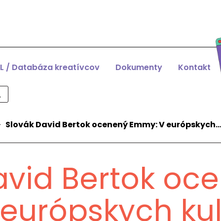
L / Databáza kreatívcov
Dokumenty
Kontakt
>
Slovák David Bertok ocenený Emmy: V európskych
avid Bertok oc
európskych kul