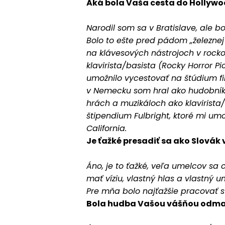
Aká bola Vaša cesta do Hollywoo
Narodil som sa v Bratislave, ale 
Bolo to ešte pred pádom „železnej
na klávesových nástrojoch v rock
klavirista/basista (Rocky Horror Pi
umožnilo vycestovať na štúdium fi
v Nemecku som hral ako hudobník 
hrách a muzikáloch ako klavirista/
štipendium Fulbright, ktoré mi um
California.
Je ťažké presadiť sa ako Slovák 
Áno, je to ťažké, veľa umelcov sa 
mať víziu, vlastný hlas a vlastný u
Pre mňa bolo najťažšie pracovať s 
Bola hudba Vašou vášňou odmali