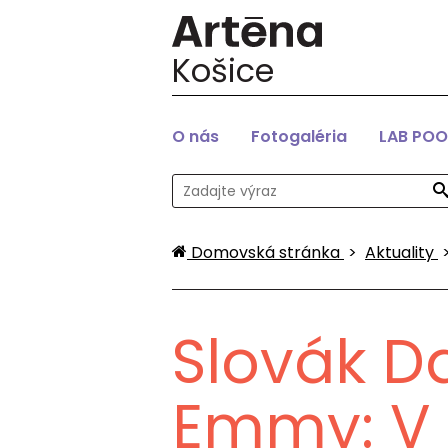
Košice
O nás
Fotogaléria
LAB POO
Domovská stránka
>
Aktuality
Slovák D
Emmy: V 