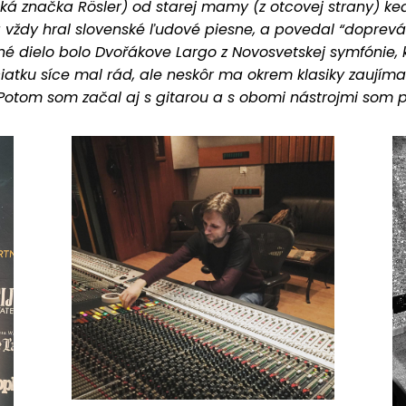
ská značka Rösler) od starej mamy (z otcovej strany) ke
a vždy hral slovenské ľudové piesne, a povedal “doprev
 dielo bolo Dvořákove Largo z Novosvetskej symfónie, k
čiatku síce mal rád, ale neskôr ma okrem klasiky zaujím
otom som začal aj s gitarou a s obomi nástrojmi som p