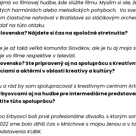
ajmä vo filmovej hudbe, kde slúžite filmu. Myslím si ale, 
 istých harmóniách alebo melodických pohyboch. Vo svet
m čiastočne nahrával v Bratislave so sláčikovým orche
ať na túto otázku.
Slovenska? Nájdete si čas na spoločné stretnutia?
ie je až taká veľká komunita Slovákov, ale je tu aj moj
 vo filme respektíve v televízii.
Slovensko? Ste pripravený aj na spoluprácu s Kreatí
iami a aktérmi v oblasti kreatívy a kultúry?
u a rád by som spolupracoval s kreatívnym centrom Arté
Erbyovcami aj na hudbe pre intermediárne predstave
títe túto spoluprácu?
ebo Erbyovci boli prvé profesionálne divadlo, s ktorým s
2022 sme bolo dlhší čas v Mníchove s mojou ženou a v t
edstavenia KUBIK.