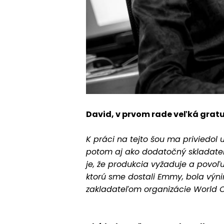
David, v prvom rade veľká gratul
K práci na tejto šou ma priviedol
potom aj ako dodatočný skladateľ
je, že produkcia vyžaduje a povoľu
ktorú sme dostali Emmy, bola výnim
zakladateľom organizácie World C