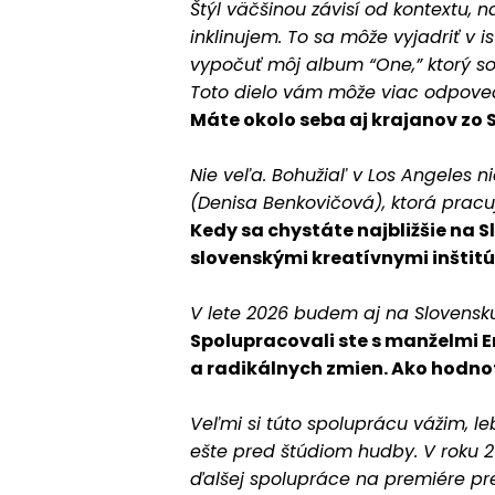
Štýl väčšinou závisí od kontextu, n
inklinujem. To sa môže vyjadriť v
vypočuť môj album “One,” ktorý so
Toto dielo vám môže viac odpoved
Máte okolo seba aj krajanov zo 
Nie veľa. Bohužiaľ v Los Angeles n
(Denisa Benkovičová), ktorá pracuje
Kedy sa chystáte najbližšie na 
slovenskými kreatívnymi inštitúc
V lete 2026 budem aj na Slovensk
Spolupracovali ste s manželmi 
a radikálnych zmien. Ako hodno
Veľmi si túto spoluprácu vážim, l
ešte pred štúdiom hudby. V roku 
ďalšej spolupráce na premiére pr