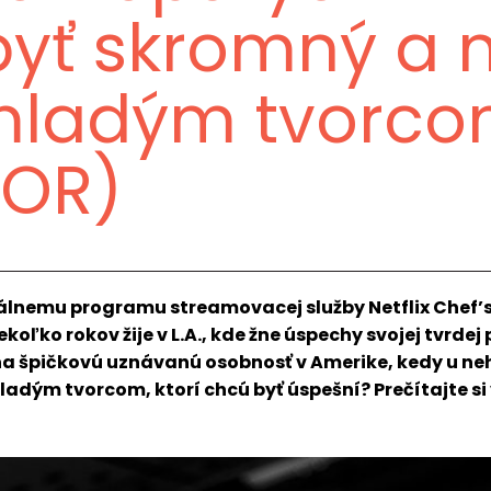
byť skromný a n
 mladým tvorc
OR)
emu programu streamovacej služby Netflix Chef’s T
koľko rokov žije v L.A., kde žne úspechy svojej tvrdej
na špičkovú uznávanú osobnosť v Amerike, kedy u ne
ladým tvorcom, ktorí chcú byť úspešní? Prečítajte si