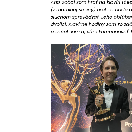
Áno, začal som hrať na klavíri (če
(z maminej strany) hral na husle 
sluchom sprevádzať. Jeho obľúbené
dvojici. Klavírne hodiny som zo za
a začal som aj sám komponovať. P