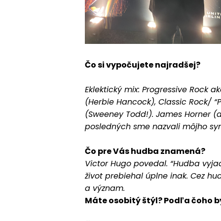
Čo si vypočujete najradšej?
Eklektický mix: Progressive Rock ak
(Herbie Hancock), Classic Rock/ “
(Sweeney Todd!). James Horner (a 
posledných sme nazvali môjho sy
Čo pre Vás hudba znamená?
Victor Hugo povedal. “Hudba vyja
život prebiehal úplne inak. Cez hu
a význam.
Máte osobitý štýl? Podľa čoho b