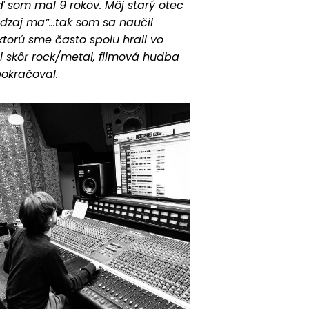
ď som mal 9 rokov. Môj starý otec
ádzaj ma”…tak som sa naučil
torú sme často spolu hrali vo
al skôr rock/metal, filmová hudba
okračoval.