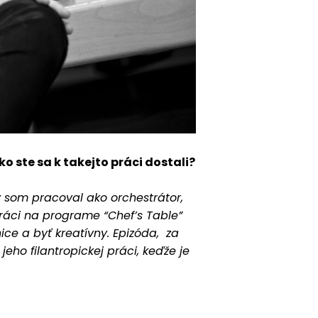
o ste sa k takejto práci dostali?
v som pracoval ako orchestrátor,
ráci na programe “Chef’s Table”
ice a byť kreatívny. Epizóda, za
eho filantropickej práci, keďže je