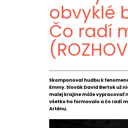
obvyklé 
Čo radí
(ROZHOV
Skomponoval hudbu k fenomenáln
Emmy. Slovák David Bertok už nie
malej krajine môže vypracovať 
všetko ho formovalo a čo radí m
Arténu.