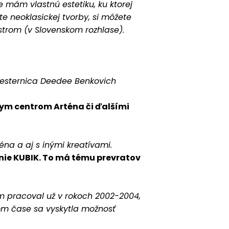
že mám vlastnú estetiku, ku ktorej
e neoklasickej tvorby, si môžete
strom (v Slovenskom rozhlase).
a sesternica Deedee Benkovich
vnym centrom Arténa či ďalšími
na a aj s inými kreatívami.
nie KUBIK. To má tému prevratov
om pracoval už v rokoch 2002-2004,
om čase sa vyskytla možnosť