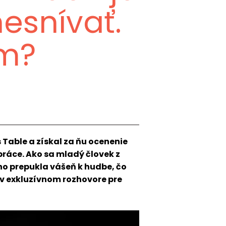
esnívať.
om?
able a získal za ňu ocenenie
 práce. Ako sa mladý človek z
ho prepukla vášeň k hudbe, čo
 v exkluzívnom rozhovore pre