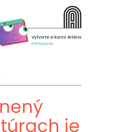
Vytvorte si konto Arténa
Prihlásenie
…
enený
túrach je