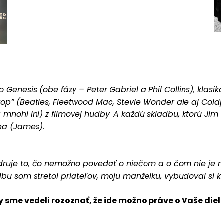
o Genesis (obe fázy – Peter Gabriel a Phil Collins), klasi
Pop” (Beatles, Fleetwood Mac, Stevie Wonder ale aj Col
mnohí iní) z filmovej hudby. A každú skladbu, ktorú Ji
na (James).
druje to, čo nemožno povedať o niečom a o čom nie je 
dbu som stretol priateľov, moju manželku, vybudoval si ka
y sme vedeli rozoznať, že ide možno práve o Vaše die