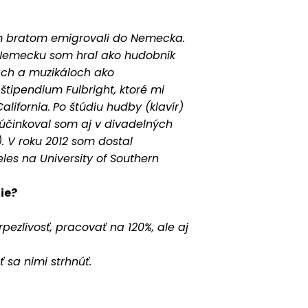
ším bratom emigrovali do Nemecka.
v Nemecku som hral ako hudobník
ách a muzikáloch ako
 štipendium Fulbright, ktoré mi
lifornia.
Po štúdiu hudby (klavír)
účinkoval som aj v divadelných
). V roku 2012 som dostal
les na University of Southern
ie?
pezlivosť, pracovať na 120%, ale aj
 sa nimi strhnúť.