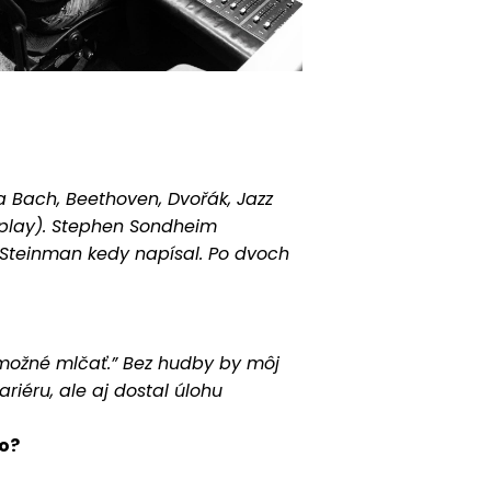
ka Bach, Beethoven, Dvořák, Jazz
dplay). Stephen Sondheim
m Steinman kedy napísal. Po dvoch
možné mlčať.” Bez hudby by môj
riéru, ale aj dostal úlohu
lo?