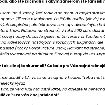
du, ako ste začínali a s akým zámerom ste tam išli?
bol som iba 6-ročný, keď rodičia so mnou a mojím star
 opony“. Žili sme v Mníchove. Po štúdiu hudby (klavír) 
ových skupinách, ale účinkoval som aj v divadelných hr
cture Show, Fidlikant na streche). V roku 2012 som dostal
lmovej hudby do Los Angeles na University of Southern Ca
na klávesových nástrojoch v rockových skupinách, ale 
basista (Rocky Horror Picture Show, Fidlikant na streche
ožnilo vycestovať na štúdium filmovej hudby do Los Ange
v tak silnej konkurencii? Čo bolo pre Vás najnáročnejš
chce usadiť v L.A. vo filme a najmä v hudbe. Treba mať tr
melecký výraz.
tým, že veľa ľudí má ostré lakte, no dôležité je nenechať
čka? Kto Vás k nej priviedol?