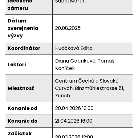
ideového
Šabla Martin
zámeru
Dátum
zverejnenia
20.08.2025
výzvy
Koordinátor
Hudáková Edita
Diana Gabriková, Tomáš
Lektori
Koníček
Centrum Čechů a Slováků
Miestnosť
Curych, Binzmühlestrasse 81,
Zürich
Konanie od
20.04.2026 13:00
Konanie do
21.04.2026 16:00
Začiatok
20.03.2026 12:00