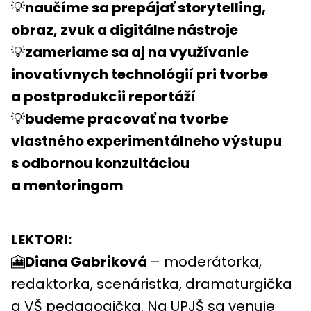
💡
naučíme sa prepájať storytelling,
obraz, zvuk a digitálne nástroje
💡
zameriame sa aj na využívanie
inovatívnych technológií pri tvorbe
a postprodukcii reportáží
💡
budeme pracovať na tvorbe
vlastného experimentálneho výstupu
s odbornou konzultáciou
a mentoringom
LEKTORI:
🎦
Diana Gabriková
– moderátorka,
redaktorka, scenáristka, dramaturgička
a VŠ pedagogička. Na UPJŠ sa venuje