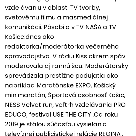
vzdelávaniu v oblasti TV tvorby,
svetovému filmu a masmediálnej
komunikácii. Pôsobila v TV NAŠA a TV
Košice:dnes ako
redaktorka/moderátorka večerného
spravodajstva. V rádiu Kiss okrem spáv
moderovala aj rannú šou. Moderátorsky
sprevádzala prestížne podujatia ako
napríklad Maratónske EXPO, Košický
minimaratón, Športová osobnosť Košíc,
NESS Velvet run, veľtrh vzdelávania PRO
EDUCO, festival USE THE CITY .Od roku
2019 je stálou súčasťou vysielania
televíznej publicistickej relácie REGINA ,