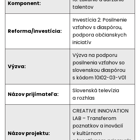
Komponent:
talentov
Investícia 2: Posilnenie
vzťahov s diaspórou,
Reforma/investícia:
podpora občianskych
iniciatív
Výzva na podporu
posilnenia vzťahov so
Výzva:
slovenskou diaspórou
s kódom 10I02-03-V01
Slovenská televízia
Názov prijímateľa:
a rozhlas
CREATIVE INNOVATION
LAB – Transferom
poznatkov a inovácií
Názov projektu:
v kultúrnom