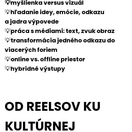
💡myšlienka versus vizuál
💡
hľadanie idey, emócie, odkazu
a jadra výpovede
💡
práca s médiami: text, zvuk obraz
💡
transformácia jedného odkazu do
viacerých foriem
💡
online vs. offline priestor
💡
hybridné výstupy
OD REELSOV KU
KULTÚRNEJ