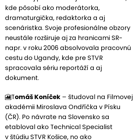
kde pôsobí ako moderátorka,
dramaturgička, redaktorka a aj
scenáristka. Svoje profesionálne obzory
neustále rozširuje aj za hranicami SR-
napr. v roku 2006 absolvovala pracovnú
cestu do Ugandy, kde pre STVR
spracovala sériu reportáží a aj
dokument.
🎦T
omáš Koníček
– študoval na Filmovej
akadémii Miroslava Ondříčka v Písku
(ČR). Po návrate na Slovensko sa
etabloval ako Technical Specialist
v štúdiu STVR Košice, no ako