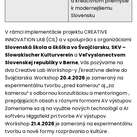
a kreatívnom priemysle
k modernejšiemu
Slovensku
V rámci implementácie projektu CREATIVE
INNOVATION LAB (CIL) a v spolupráci s organizáciami
Slovenská škola a škôlka vo Švajčiarsku
,
SKV –
Slowakischer Kulturverein
a
Veľvyslanectvom
Slovenskej republiky v Berne
, Vás pozývame na
dva Creative Lab Workshop-y /kreatívne dielne do
Švajčiarska. Workshop
20.4.2026
je zameraný na
experimentálnu tvorbu „pred kamerou“ aj „za
kamerou“ s odbornou konzultáciou a mentoringom ,
prepájajúcich obsah s rôznymi formami AV výstupov.
Zameriame sa aj na využitie nových technológií a AI
softvéru Higgsfield pri tvorbe AV výstupov.
Workshop
21.4.2026
je zameraný na experimentálnu
tvorbu a nové formy rozprávania o kultúre .