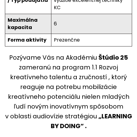
/ Typ podujatia
využitie excelentnej techniky
KC
Maximálna
6
kapacita
Forma aktivity
Prezenčne
Pozývame Vás na Akadémiu
Štúdio 25
zameranú na program 1.1 Rozvoj
kreatívneho talentu a zručností , ktorý
reaguje na potrebu mobilizácie
kreatívneho potenciálu nielen mladých
ľudí novým inovatívnym spôsobom
v oblasti audiovízie stratégiou
„LEARNING
BY DOING“ .