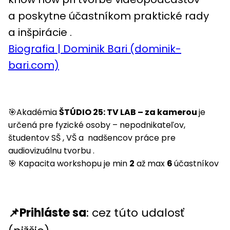
a poskytne účastníkom praktické rady
a inšpirácie .
Biografia | Dominik Bari (dominik-
bari.com)
🎯Akadémia
ŠTÚDIO 25: TV LAB – za kamerou
je
určená pre fyzické osoby – nepodnikateľov,
študentov SŠ , VŠ a nadšencov práce pre
audiovizuálnu tvorbu .
🎯 Kapacita workshopu je min
2
až max
6
účastníkov
📌Prihláste sa
: cez túto udalosť