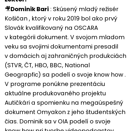
🎥
Dominik Bari
: Skúsený mladý režisér
Košičan , ktorý v roku 2019 bol ako prvý
Slovák kvalifikovaný na OSCARA
v kategórii dokument. V svojom mladom
veku sa svojimi dokumentami presadil
v domácich aj zahraničných produkciách
(STVR, ČT, HBO, BBC, National
Geograpfic) sa podelí o svoje know how .
V programe ponúkne prezentáciu
aktuálne produkovaného projektu
Autičkári a spomienku na megaúspešný
dokument Omyakon z jeho študentských
čias. Dominik sa v OIA podelí o svoje
know how pri tvorbe videopodcastov