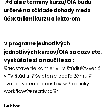
📌ďalšie termíny kurzu/OIA budú
určené na základe dohody medzi
účastníkmi kurzu a lektorom
V programe jednotlivých
jednotlivých kurzov/OIA sa dozviete,
vyskúšate si a naučíte sa :
💡Nastavenie kamier v TV štúdiu💡Svetlá
v TV štúdiu 💡Svietenie podľa žánru💡
Tvorba videopodcastov 💡Praktický
workflow💡Kreativita💡
Lektor: