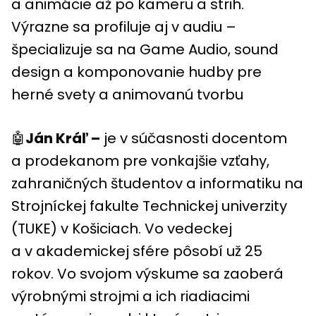
a animácie až po kameru a strih.
Výrazne sa profiluje aj v audiu –
špecializuje sa na Game Audio, sound
design a komponovanie hudby pre
herné svety a animovanú tvorbu
🤖
Ján Kráľ –
je v súčasnosti docentom
a prodekanom pre vonkajšie vzťahy,
zahraničných študentov a informatiku na
Strojníckej fakulte Technickej univerzity
(TUKE) v Košiciach. Vo vedeckej
a v akademickej sfére pôsobí už 25
rokov. Vo svojom výskume sa zaoberá
výrobnými strojmi a ich riadiacimi