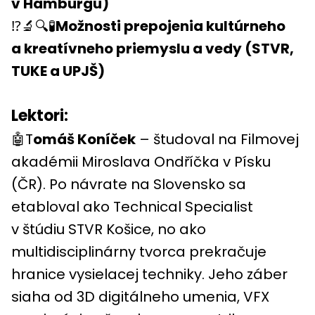
v Hamburgu)
⁉️🔬🔍🧪
Možnosti prepojenia kultúrneho
a kreatívneho priemyslu a vedy (STVR,
TUKE a UPJŠ)
Lektori:
🤖T
omáš Koníček
– študoval na Filmovej
akadémii Miroslava Ondříčka v Písku
(ČR). Po návrate na Slovensko sa
etabloval ako Technical Specialist
v štúdiu STVR Košice, no ako
multidisciplinárny tvorca prekračuje
hranice vysielacej techniky. Jeho záber
siaha od 3D digitálneho umenia, VFX