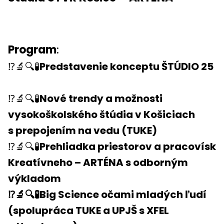
Program
:
⁉️🔬🔍🧪
Predstavenie konceptu ŠTÚDIO 25
⁉️🔬🔍🧪
Nové trendy a možnosti
vysokoškolského štúdia v Košiciach
s prepojením na vedu (TUKE)
⁉️🔬🔍🧪
Prehliadka priestorov a pracovísk
Kreatívneho – ARTÉNA s odborným
výkladom
⁉️🔬🔍🧪Big Science očami mladých ľudí
(spolupráca TUKE a UPJŠ s XFEL