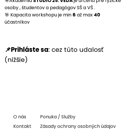
🎯Akadémia
ŠTÚDIO 25: VEDA
je určená pre fyzické
osoby , študentov a pedagógov SŠ a VŠ .
🎯 Kapacita workshopu je min
6
až max
40
účastníkov
📌Prihláste sa
: cez túto udalosť
(nižšie)
O nás
Ponuka / Služby
Kontakt
Zásady ochrany osobných údajov