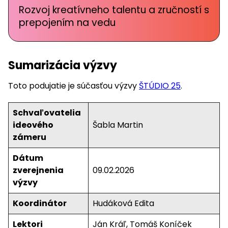
Rozvoj kreatívneho talentu a zručností s
prepojením na vedu
Sumarizácia výzvy
Toto podujatie je súčasťou výzvy
ŠTÚDIO 25
.
Schvaľovatelia
ideového
Šabla Martin
zámeru
Dátum
zverejnenia
09.02.2026
výzvy
Koordinátor
Hudáková Edita
Lektori
Ján Kráľ, Tomáš Koníček